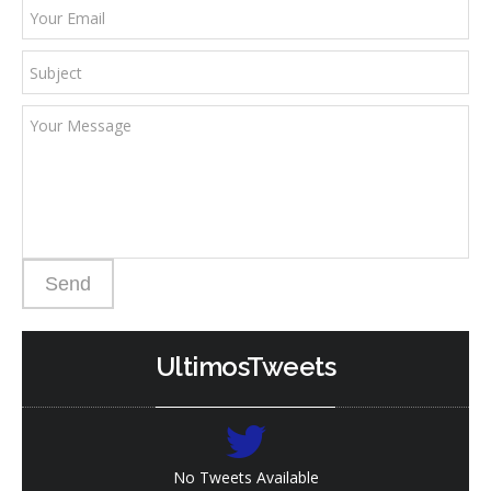
UltimosTweets
No Tweets Available