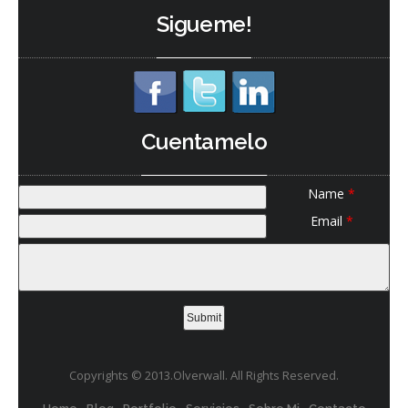
Sigueme!
Cuentamelo
Name
*
Email
*
Copyrights © 2013.Olverwall. All Rights Reserved.