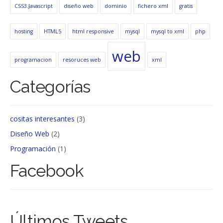
CSS3.Javascript
diseño web
dominio
fichero xml
gratis
hosting
HTML5
html responsive
mysql
mysql to xml
php
web
programacion
resoruces web
xml
Categorías
cositas interesantes
(3)
Diseño Web
(2)
Programación
(1)
Facebook
Últimos Tweets