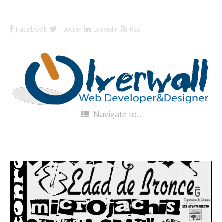
Facebook
Twitter
Linkedin
Rss
Navigate to...
Home
Blog
Portfolio
Servicios