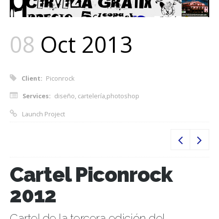
Sobre Mi
Contacto
08
Oct 2013
Client:
Piconrock
Services:
diseño, cartelería,photoshop
Launch Project
Cartel Piconrock
2012
Cartel de la tercera edición del