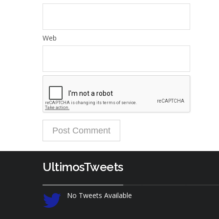
Web
UltimosTweets
No Tweets Available